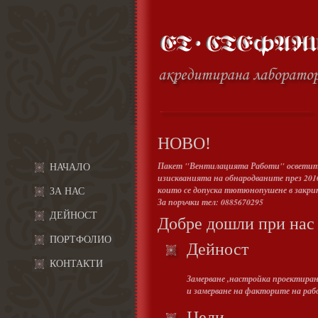
НОВО!
Пакет "Вентилацията Работи" осветител
НАЧАЛО
изискванията на обнародваните през 2010 
които се допуска тютюнопушене в закрит
ЗА НАС
За поръчки тел: 0885670295
ДЕЙНОСТ
Добре дошли при нас
ПОРТФОЛИО
Дейност
КОНТАКТИ
Замерване ,настройка проектира
и замерване на факторите на раб
Цели