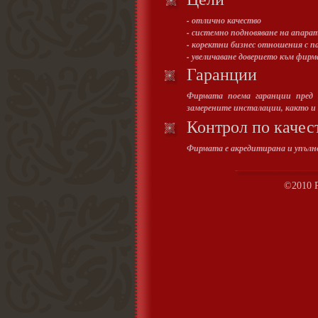
- отлично качество
- системно подновяване на апара
- коректни бизнес отношения с 
- увеличаване доверието към фир
Гаранции
Фирмата поема гаранции пред 
замерените инсталации, както и
Контрол по качес
Фирмата е акредитирана и упълно
©2010